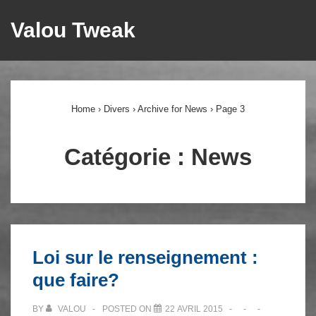
↓
Valou Tweak
ME
passer
au
Main
contenu
principal
Navigation
Home
›
Divers
›
Archive for News
›
Page 3
Catégorie :
News
Loi sur le renseignement :
que faire?
BY
VALOU
POSTED ON
22 AVRIL 2015