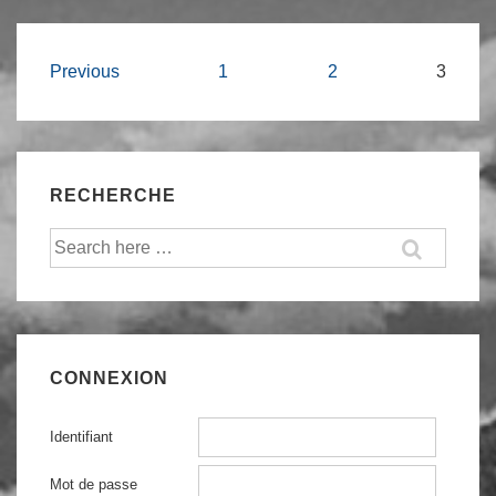
renseignement
:
Navigation
Previous
1
2
3
que
des
faire?
articles
RECHERCHE
Recherche
pour:
CONNEXION
Identifiant
Mot de passe