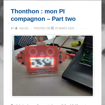
&
Thonthon : mon PI
Pentest
compagnon – Part two
BY
VALOU
POSTED ON
25 MARS 2020