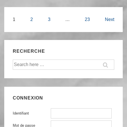
TL-
MR3020
Navigation
1
2
3
…
23
Next
brické
des
articles
RECHERCHE
Recherche
pour:
CONNEXION
Identifiant
Mot de passe