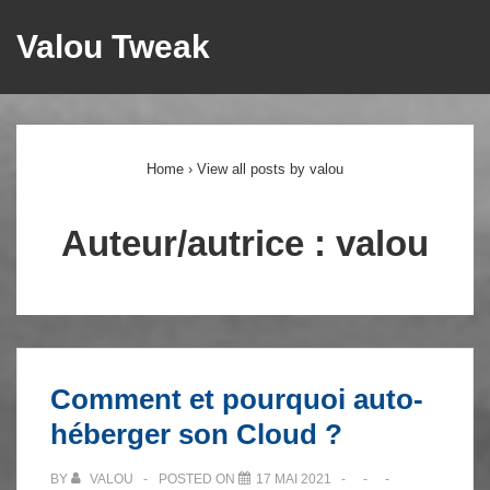
↓
Valou Tweak
ME
passer
au
Main
contenu
principal
Navigation
Home
›
View all posts by valou
Auteur/autrice :
valou
Comment et pourquoi auto-
héberger son Cloud ?
BY
VALOU
POSTED ON
17 MAI 2021