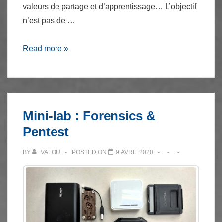
valeurs de partage et d’apprentissage… L’objectif
n’est pas de …
Comment
Read more »
et
pourquoi
auto-
héberger
Mini-lab : Forensics &
son
Pentest
Cloud
?
BY
VALOU
POSTED ON
9 AVRIL 2020