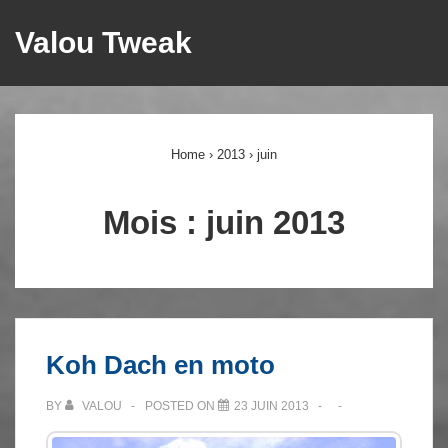
↓
Valou Tweak
ME
passer
au
Main
contenu
principal
Navigation
Home
›
2013
›
juin
Mois :
juin 2013
Koh Dach en moto
BY
VALOU
POSTED ON
23 JUIN 2013