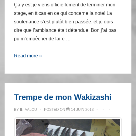
Ça y est je viens officiellement de terminer mon
stage, en tt cas en ce qui concerne la note! La
soutenance s’est plutôt bien passée, et je dois
dire que l’ambiance était détendue. Bon j’ai pas
pu m’empêcher de faire …
Soutenance
Read more »
de
stage
Trempe de mon Wakizashi
BY
VALOU
POSTED ON
14 JUIN 2013