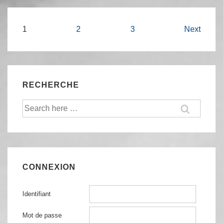
Wakizashi
Navigation
1
2
3
Next
des
articles
RECHERCHE
Recherche
pour:
CONNEXION
Identifiant
Mot de passe