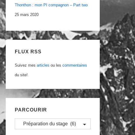
Thonthon : mon PI compagnon – Part two
25 mars 2020
FLUX RSS
Suivez mes
articles
ou les
commentaires
du site!
PARCOURIR
Parcourir