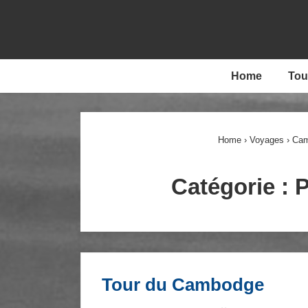
↓
passer
au
contenu
Main
Home
Tou
principal
Navigation
Home
›
Voyages
›
Ca
Catégorie :
P
Tour du Cambodge