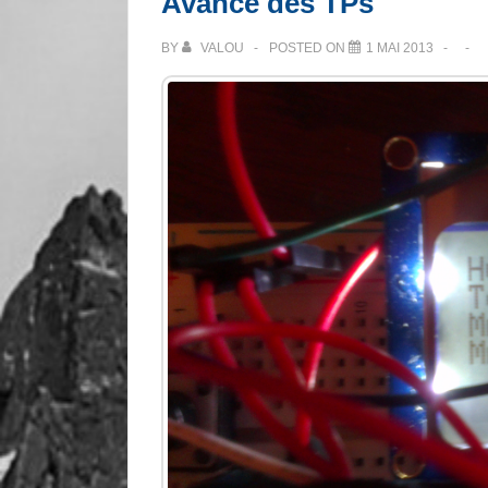
Avancé des TPs
BY
VALOU
POSTED ON
1 MAI 2013