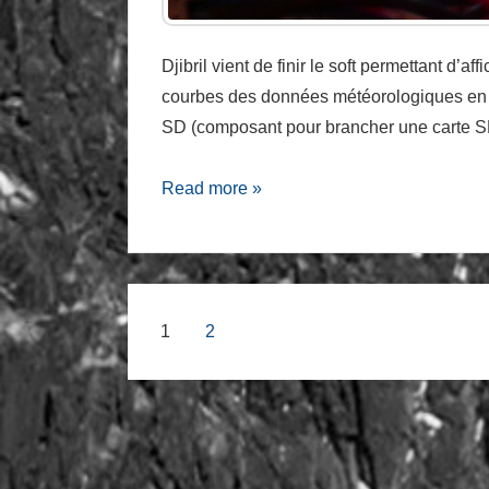
Djibril vient de finir le soft permettant d’
courbes des données météorologiques en fon
SD (composant pour brancher une carte S
Avancé
Read more »
des
TPs
Navigation
1
2
des
articles