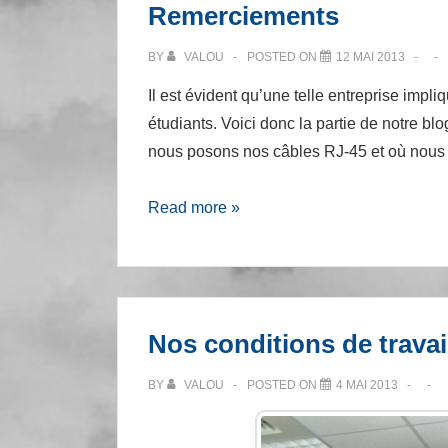
Remerciements
BY
VALOU
POSTED ON
12 MAI 2013
Il est évident qu’une telle entreprise impli
étudiants. Voici donc la partie de notre 
nous posons nos câbles RJ-45 et où nou
Remerciements
Read more »
Nos conditions de travai
BY
VALOU
POSTED ON
4 MAI 2013