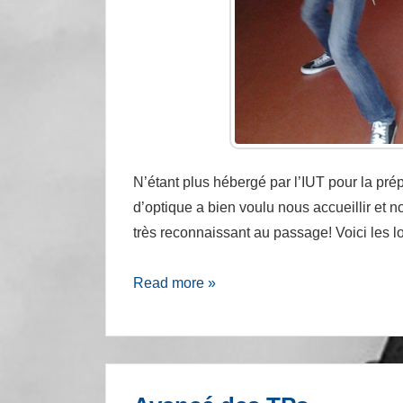
N’étant plus hébergé par l’IUT pour la prép
d’optique a bien voulu nous accueillir et n
très reconnaissant au passage! Voici les 
Nos
Read more »
conditions
de
travail