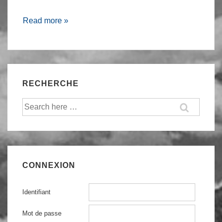
Mini-
Read more »
lab
:
Forensics
&
RECHERCHE
Pentest
Recherche
pour:
CONNEXION
Identifiant
Mot de passe