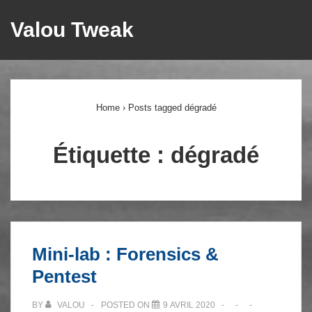
↓
Valou Tweak
ME
passer
au
Main
contenu
principal
Navigation
Home
›
Posts tagged dégradé
Étiquette :
dégradé
Mini-lab : Forensics &
Pentest
BY
VALOU
POSTED ON
9 AVRIL 2020