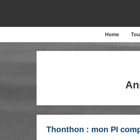
↓
passer
au
contenu
Main
Home
Tou
principal
Navigation
An
Thonthon : mon PI comp