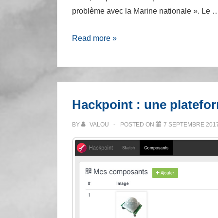
problème avec la Marine nationale ». Le 
[Youpress]
Read more »
Microsoft
menace
la
sécurité
Hackpoint : une platefo
de
l’état
BY
VALOU
POSTED ON
7 SEPTEMBRE 201