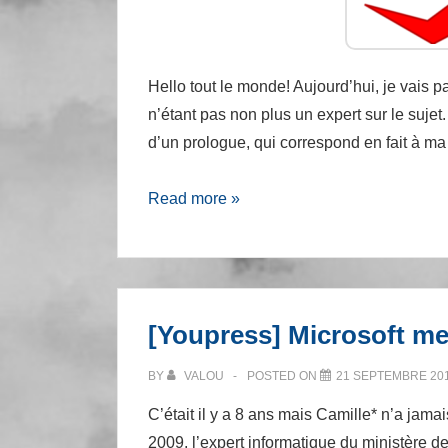
Hello tout le monde! Aujourd’hui, je vais 
n’étant pas non plus un expert sur le suj
d’un prologue, qui correspond en fait à m
Les
Read more »
bases
sur
l’analyse
de
[Youpress] Microsoft men
malwares
BY
VALOU
POSTED ON
21 SEPTEMBRE 20
C’était il y a 8 ans mais Camille* n’a jamai
2009, l’expert informatique du ministère d