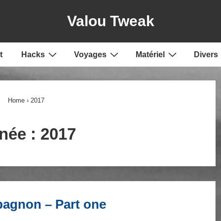
Valou Tweak
t
Hacks
Voyages
Matériel
Divers
Home
›
2017
née :
2017
agnon – Part one