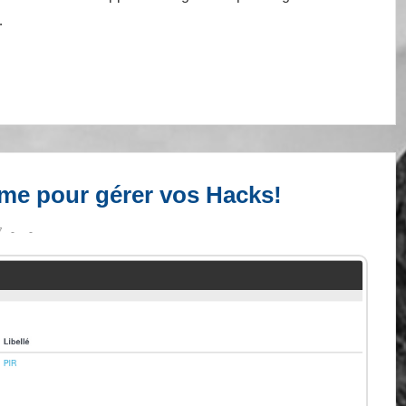
…
rme pour gérer vos Hacks!
7