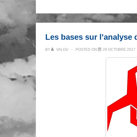
:
mon
PI
compagnon
Les bases sur l’analyse
–
Part
BY
VALOU
POSTED ON
29 OCTOBRE 2017
one