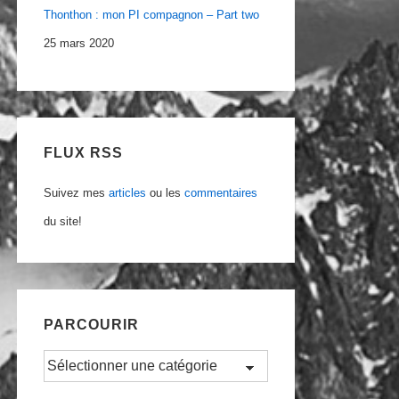
Thonthon : mon PI compagnon – Part two
25 mars 2020
FLUX RSS
Suivez mes
articles
ou les
commentaires
du site!
PARCOURIR
Parcourir