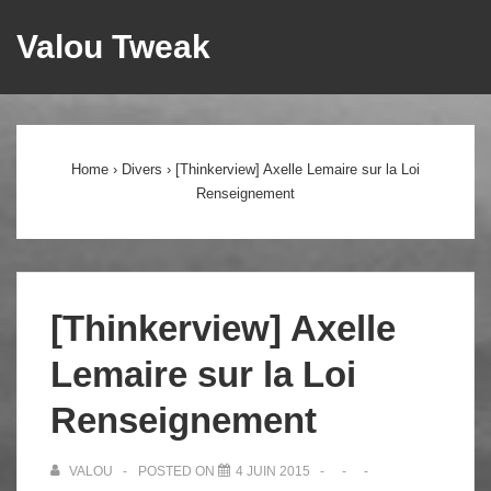
↓
Valou Tweak
ME
passer
au
Main
contenu
principal
Navigation
Home
›
Divers
›
[Thinkerview] Axelle Lemaire sur la Loi
Renseignement
[Thinkerview] Axelle
Lemaire sur la Loi
Renseignement
VALOU
POSTED ON
4 JUIN 2015