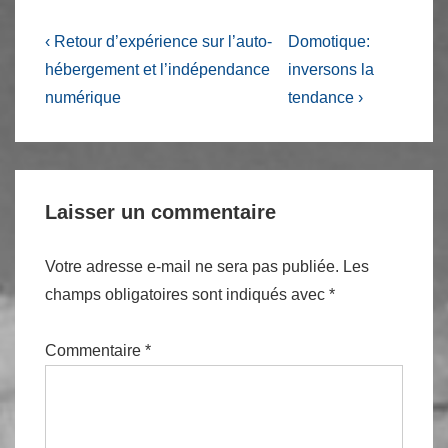
Navigation
Previous
Next
‹ Retour d’expérience sur l’auto-
Domotique:
Post
Post
de
hébergement et l’indépendance
inversons la
is
is
numérique
tendance ›
l’article
Laisser un commentaire
Votre adresse e-mail ne sera pas publiée.
Les
champs obligatoires sont indiqués avec
*
Commentaire
*