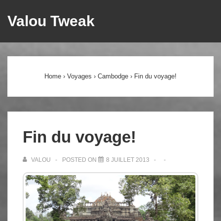
↓
Valou Tweak
ME
passer
au
Main
contenu
principal
Navigation
Home
›
Voyages
›
Cambodge
›
Fin du voyage!
Fin du voyage!
VALOU
POSTED ON
8 JUILLET 2013