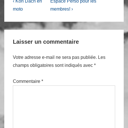
Navigation
Previous
Next
‹ Koh Dach en
Espace Perso pour les
Post
Post
de
moto
membres! ›
is
is
l’article
Laisser un commentaire
Votre adresse e-mail ne sera pas publiée.
Les
champs obligatoires sont indiqués avec
*
Commentaire
*