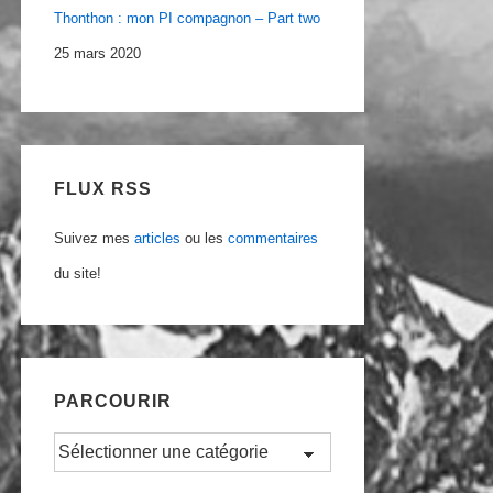
Thonthon : mon PI compagnon – Part two
25 mars 2020
FLUX RSS
Suivez mes
articles
ou les
commentaires
du site!
PARCOURIR
Parcourir