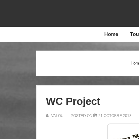
↓
passer
au
contenu
Main
Home
Tou
principal
Navigation
Hom
WC Project
VALOU
POSTED ON
21 OCTOBRE 2013