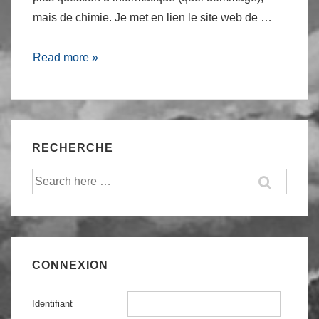
mais de chimie. Je met en lien le site web de …
Cambodia,
Read more »
le
retour!
RECHERCHE
Recherche
pour:
CONNEXION
Identifiant