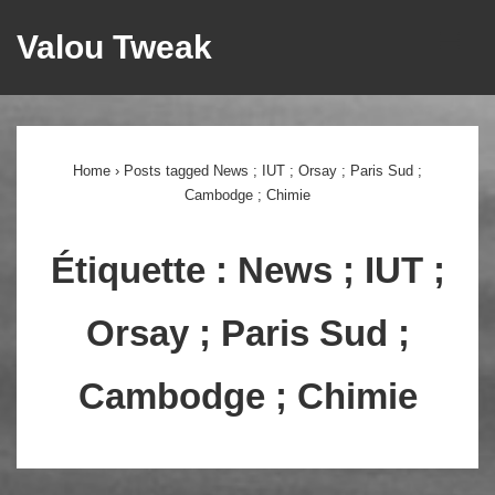
↓
Valou Tweak
ME
passer
au
Main
contenu
principal
Navigation
Home
›
Posts tagged News ; IUT ; Orsay ; Paris Sud ;
Cambodge ; Chimie
Étiquette :
News ; IUT ;
Orsay ; Paris Sud ;
Cambodge ; Chimie