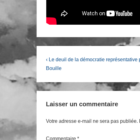
Navigation
Previous
‹ Le deuil de la démocratie représentative 
Post
de
Bouille
is
l’article
Laisser un commentaire
Votre adresse e-mail ne sera pas publiée.
Commentaire
*