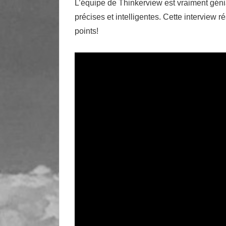
L’équipe de Thinkerview est vraiment génial
précises et intelligentes. Cette interview 
points!