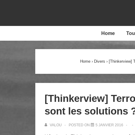
↓
passer
au
contenu
Main
Home
Tou
principal
Navigation
Home
›
Divers
›
[Thinkerview] T
[Thinkerview] Terr
sont les solutions 
VALOU
POSTED ON
5 JANVIER 2016