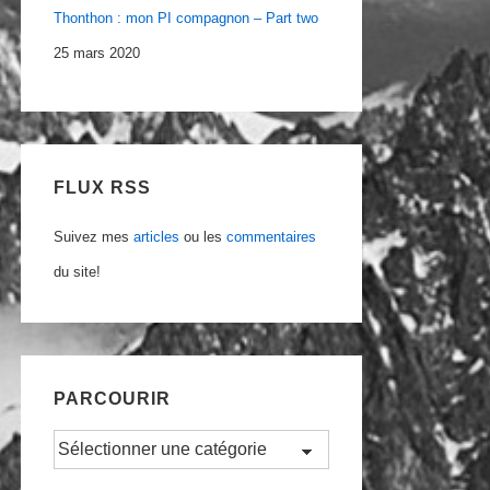
Thonthon : mon PI compagnon – Part two
25 mars 2020
FLUX RSS
Suivez mes
articles
ou les
commentaires
du site!
PARCOURIR
Parcourir