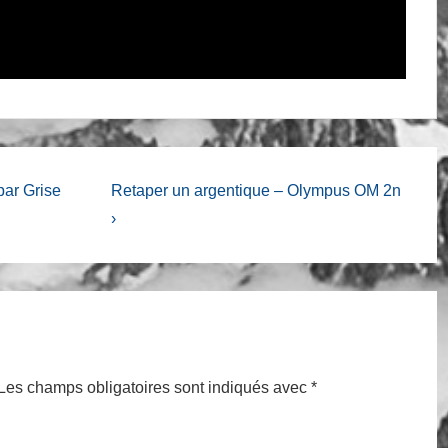
Next
par Grise
Retaper un argentique – Olympus OM 2n
Post
›
is
Les champs obligatoires sont indiqués avec
*