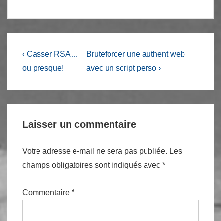
Navigation
Previous
Next
‹ Casser RSA…
Bruteforcer une authent web
Post
Post
de
ou presque!
avec un script perso ›
is
is
l’article
Laisser un commentaire
Votre adresse e-mail ne sera pas publiée.
Les
champs obligatoires sont indiqués avec
*
Commentaire
*