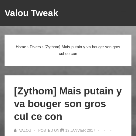
↓
Valou Tweak
ME
passer
au
Main
contenu
principal
Navigation
Home
›
Divers
›
[Zythom] Mais putain y va bouger son gros
cul ce con
[Zythom] Mais putain y
va bouger son gros
cul ce con
VALOU
POSTED ON
13 JANVIER 2017