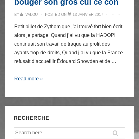
bouger son gros cul ce con
BY
VALOU
POSTED ON
13 JANVIER 2017
Petit billet de Zythom que j’ai trouvé fort bien écrit,
alors je partage! Quand j’ai vu que la HADOPI
continuait son travail de traque au profit des
ayants-trop-de-droits, Quand j’ai vu que la France
refusait d’accueillir Édouard Snowden et de …
[Zythom]
Read more »
Mais
putain
y
va
RECHERCHE
bouger
son
Recherche