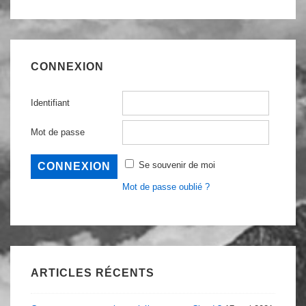
gros
pour:
cul
ce
con
CONNEXION
Identifiant
Mot de passe
Se souvenir de moi
Mot de passe oublié ?
ARTICLES RÉCENTS