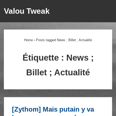
↓
Valou Tweak
ME
passer
au
Main
contenu
principal
Navigation
Home
›
Posts tagged News ; Billet ; Actualité
Étiquette :
News ;
Billet ; Actualité
[Zythom] Mais putain y va