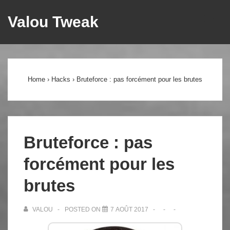
↓
Valou Tweak
ME
passer
au
Main
contenu
principal
Navigation
Home
›
Hacks
›
Bruteforce : pas forcément pour les brutes
Bruteforce : pas
forcément pour les
brutes
VALOU
POSTED ON
7 AOÛT 2017