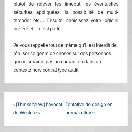
plutôt de relever les timeout, les éventuelles
sécurités appliquées, la possibilité de multi-
threader etc… Ensuite, choisissez votre logiciel
préféré et… c’est parti!
Je vous rappelle tout de même qu’il est interdit de
réaliser ce genre de choses sur des personnes
qui ne seraient pas au courant ou dans un
contexte hors contrat type audit.
Navigation
Previous
Next
‹ [ThinkerView] l’avocat
Tentative de design en
Post
Post
de
de Wikileaks
permaculture ›
is
is
l’article