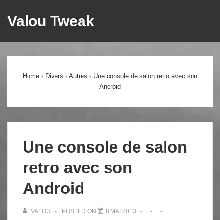
↓
Valou Tweak
ME
passer
au
Main
contenu
principal
Navigation
Home
›
Divers
›
Autres
›
Une console de salon retro avec son
Android
Une console de salon
retro avec son
Android
VALOU
POSTED ON
8 MAI 2013