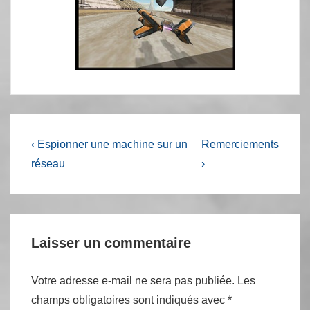
Navigation
Previous
Next
‹ Espionner une machine sur un
Remerciements
Post
Post
de
réseau
›
is
is
l’article
Laisser un commentaire
Votre adresse e-mail ne sera pas publiée.
Les
champs obligatoires sont indiqués avec
*