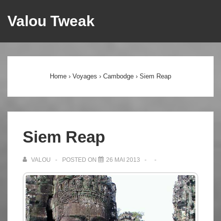
↓
Valou Tweak
ME
passer
au
Main
contenu
principal
Navigation
Home
›
Voyages
›
Cambodge
›
Siem Reap
Siem Reap
VALOU
POSTED ON
26 MAI 2013