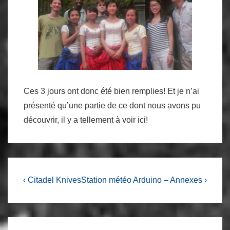
Ces 3 jours ont donc été bien remplies! Et je n’ai
présenté qu’une partie de ce dont nous avons pu
découvrir, il y a tellement à voir ici!
Navigation
Previous
Next
‹ Citadel Knives
Station météo Arduino – Annexes ›
Post
Post
de
is
is
l’article