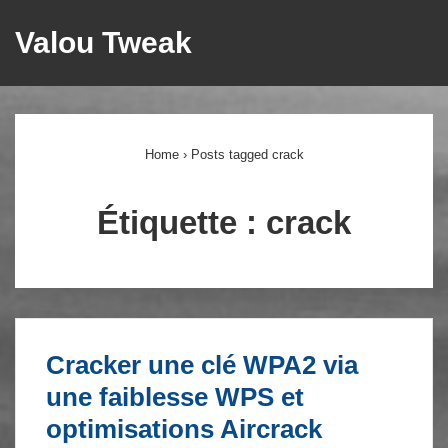
↓
Valou Tweak
ME
passer
au
Main
contenu
principal
Navigation
Home
›
Posts tagged crack
Étiquette :
crack
Cracker une clé WPA2 via
une faiblesse WPS et
optimisations Aircrack