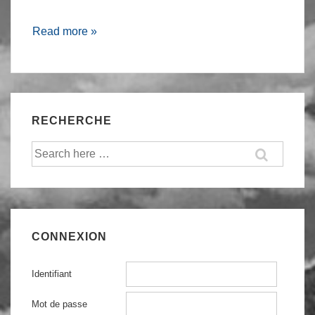
Cracker
Read more »
une
clé
WPA2
via
RECHERCHE
une
faiblesse
Recherche
WPS
pour:
et
optimisations
Aircrack
CONNEXION
Identifiant
Mot de passe