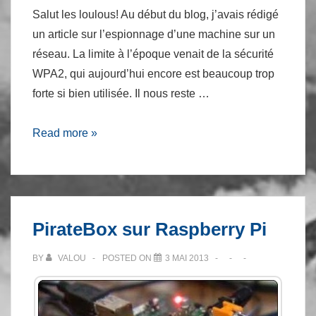
Salut les loulous! Au début du blog, j’avais rédigé
un article sur l’espionnage d’une machine sur un
réseau. La limite à l’époque venait de la sécurité
WPA2, qui aujourd’hui encore est beaucoup trop
forte si bien utilisée. Il nous reste …
Cracker
Read more »
une
clé
WPA2
via
PirateBox sur Raspberry Pi
une
faiblesse
BY
VALOU
POSTED ON
3 MAI 2013
WPS
et
optimisations