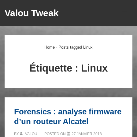
↓
Valou Tweak
ME
passer
au
Main
contenu
principal
Navigation
Home
›
Posts tagged Linux
Étiquette :
Linux
Forensics : analyse firmware
d’un routeur Alcatel
BY
VALOU
POSTED ON
27 JANVIER 2018