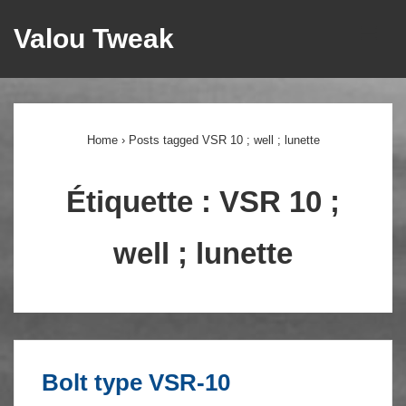
↓
Valou Tweak
ME
passer
au
Main
contenu
principal
Navigation
Home
›
Posts tagged VSR 10 ; well ; lunette
Étiquette :
VSR 10 ;
well ; lunette
Bolt type VSR-10